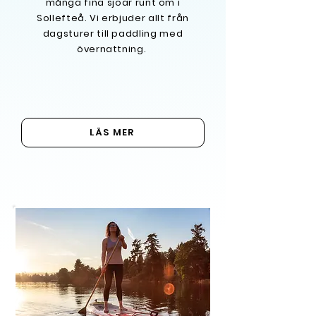
många fina sjöar runt om i
Sollefteå. Vi erbjuder allt från
dagsturer till paddling med
övernattning.
LÄS MER